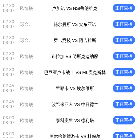
02:30
正在直播
欧协联
卢加诺 VS NSI鲁纳维克
08-07
02:30
正在直播
球会友
赫尔曼斯 VS 安东亚诺
08-07
谊
02:30
正在直播
球会友
罗卡竞技 VS 阿吉拉斯
08-07
谊
02:30
正在直播
欧协联
布拉加 VS 明斯克迪纳摩
08-07
02:30
正在直播
欧协联
巴尼亚卢卡战士 VS ML麦克斯林
08-07
02:45
正在直播
欧协联
里耶卡 VS 埃尔维斯
08-07
02:45
正在直播
欧协联
波希米亚人 VS 中日德兰
08-07
03:00
正在直播
欧协联
泰科奥里 VS 德利塔
08-07
03:00
正在直播
欧协联
贝尔格莱德游击 VS 杜保尔