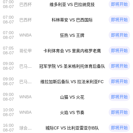
07:00
即将开始
巴西杯
维多利亚 VS 巴拉纳竞技
08-07
07:00
即将开始
巴西杯
科林蒂安 VS 巴西国际
08-07
07:00
WNBA
即将开始
狂热 VS 王牌
08-07
07:05
即将开始
哥伦甲
卡利体育会 VS 里奥内格罗老鹰
08-07
09:00
即将开始
巴马全
冠军学院 VS 圣米格利托体育后备队
08-07
联
09:00
即将开始
巴马全
维拉加斯后备队 VS 拉法米利亚FC
08-07
联
09:00
WNBA
即将开始
山猫 VS 火花
08-07
10:00
WNBA
即将开始
火焰 VS 节奏
08-07
16:00
即将开始
球会友
城际CF VS 比利亚雷亚尔B队
08-07