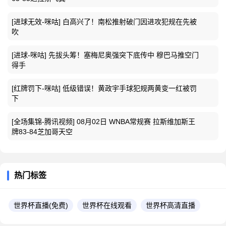
[进球无效-咪咕] 白高兴了！南松推射破门因进攻犯规在先被
吹
[进球-咪咕] 先拔头筹！塞梅尼奥强突下底传中 穆巴马推空门
得手
[红牌罚下-咪咕] 低级错误！黄政宇手球犯规两黄变一红被罚
下
[全场集锦-腾讯视频] 08月02日 WNBA常规赛 拉斯维加斯王
牌83-84芝加哥天空
热门标签
世界杯直播(免费)
世界杯在线观看
世界杯高清直播